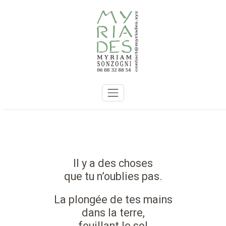
Skip
to
content
Il y a des choses
que tu n’oublies pas.
La plongée de tes mains
dans la terre,
fouillant le sol