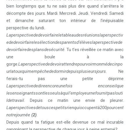
bien longtemps que tu ne sais plus dire quand s’arrêtera le
décompte des jours. Mardi. Mercredi. Jeudi. Vendredi. Samedi
et dimanche saturant ton intérieur de l’inépuisable
perspective du lundi.
Laperspectivededevoirfaireletableaudesréunionslaperspectiv
ededevoirfairelesélectiondesparentsd’élèveslaperspectivede
devoirfairedesplansdesécurité
. Tu t’es réveillée ce matin avec
une boule à la
gorge.
Laperspectivededevoirattendrepourvoirmonmédecinpo
urlatouxquimempêchededormirdepuisplusieursjours
. Ne
ferais-tu pas une petite déprime
Laperspectivededireencoreunefois enconseilque
lesenseignantssontlesseulsàquil’employeurnefournitpaslouti
ldetravail
. Depuis ce matin une envie de pleurer.
Laperspectivesdetouscespetitsrienquioccupentà200pourcent
notrejournée
(2)
.
Depuis quand ta fatigue est-elle devenue ce mal incurable
gangrénant la perspective de chaque jour à peine entamé?