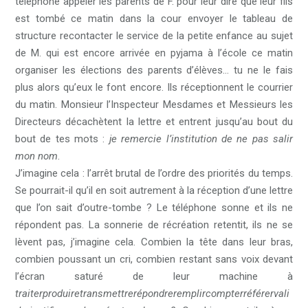
téléphone appeler les parents de F. pour leur dire que leur fils
est tombé ce matin dans la cour envoyer le tableau de
structure recontacter le service de la petite enfance au sujet
de M. qui est encore arrivée en pyjama à l’école ce matin
organiser les élections des parents d’élèves… tu ne le fais
plus alors qu’eux le font encore. Ils réceptionnent le courrier
du matin. Monsieur l’Inspecteur Mesdames et Messieurs les
Directeurs décachètent la lettre et entrent jusqu’au bout du
bout de tes mots :
je remercie l’institution de ne pas salir
mon nom
.
J’imagine cela : l’arrêt brutal de l’ordre des priorités du temps.
Se pourrait-il qu’il en soit autrement à la réception d’une lettre
que l’on sait d’outre-tombe ? Le téléphone sonne et ils ne
répondent pas. La sonnerie de récréation retentit, ils ne se
lèvent pas, j’imagine cela. Combien la tête dans leur bras,
combien poussant un cri, combien restant sans voix devant
l’écran saturé de leur machine à
traiterproduiretransmettrerépondreremplircompterréférervali