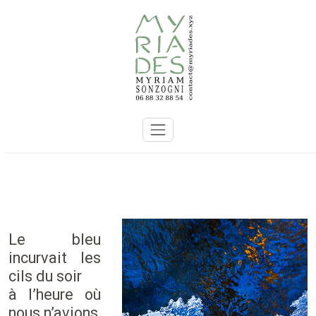
Skip
to
content
Le bleu
incurvait les
cils du soir
à l’heure où
nous n’avions